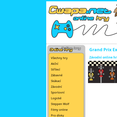
Grand Prix E
Závodní online hr
Všechny hry
Akční
Střílecí
Zábavné
Skákací
Závodní
Sportovní
Logické
Steppen Wolf
Filmy online
Pro dívky