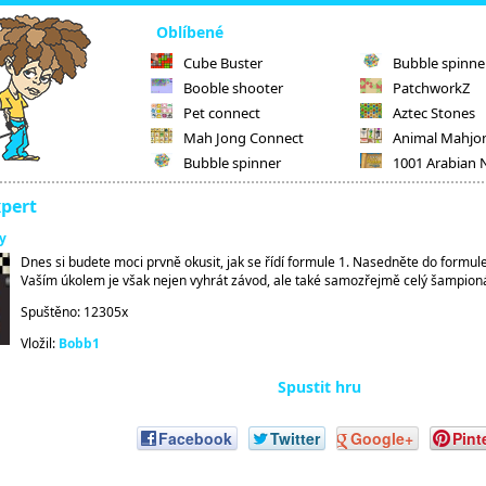
Oblíbené
Cube Buster
Bubble spinne
Booble shooter
PatchworkZ
Pet connect
Aztec Stones
Mah Jong Connect
Animal Mahjo
Bubble spinner
1001 Arabian 
xpert
y
Dnes si budete moci prvně okusit, jak se řídí formule 1. Nasedněte do formul
Vaším úkolem je však nejen vyhrát závod, ale také samozřejmě celý šampioná
Spuštěno: 12305x
Vložil:
Bobb1
Spustit hru
Facebook
Twitter
Google+
Pint