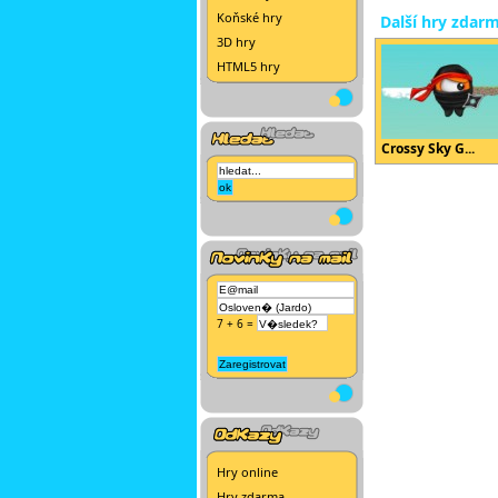
Koňské hry
Další hry zdar
3D hry
HTML5 hry
Crossy Sky G...
7 + 6 =
Hry online
Hry zdarma