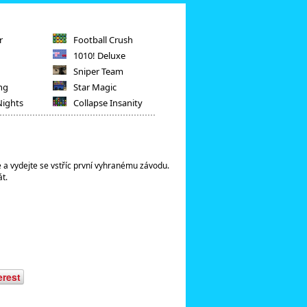
r
Football Crush
1010! Deluxe
Sniper Team
ng
Star Magic
Nights
Collapse Insanity
e a vydejte se vstříc první vyhranému závodu.
t.
erest