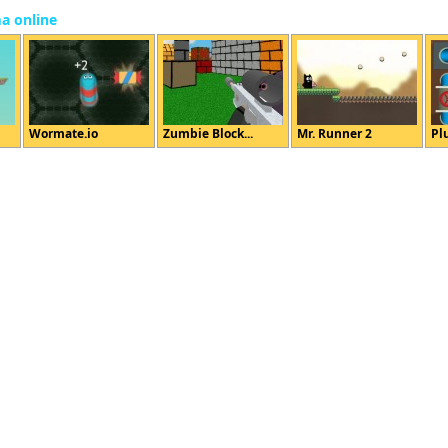
ma online
Wormate.io
Zumbie Block...
Mr. Runner 2
Pl