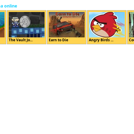
ma online
The Vault Jo...
Earn to Die
Angry Birds ...
Co