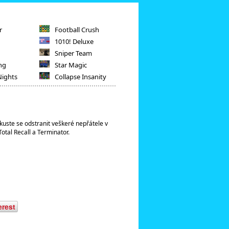
r
Football Crush
1010! Deluxe
Sniper Team
ng
Star Magic
Nights
Collapse Insanity
okuste se odstranit veškeré nepřátele v
otal Recall a Terminator.
erest