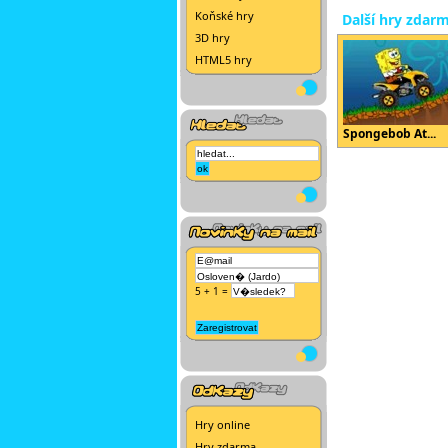
Koňské hry
Další hry zdar
3D hry
HTML5 hry
Spongebob At...
5 + 1 =
Hry online
Hry zdarma