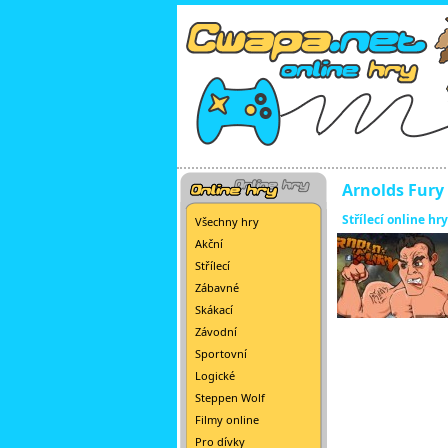
Arnolds Fury
Střílecí online hry
Všechny hry
Akční
Střílecí
Zábavné
Skákací
Závodní
Sportovní
Logické
Steppen Wolf
Filmy online
Pro dívky