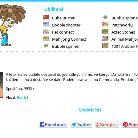
Oblíbené
Cube Buster
Bubble spinne
Booble shooter
PatchworkZ
Pet connect
Aztec Stones
Mah Jong Connect
Animal Mahjo
Bubble spinner
1001 Arabian 
V této hře se budete dostávat do jednotlivých filmů, ve kterých Arnold hrál. P
každém filmu a dostaňte se dále. Budete hrát ve filmu Commando, Predator, T
Spuštěno: 9935x
Vložil:
Bobb1
Spustit hru
Facebook
Twitter
Google+
Pint