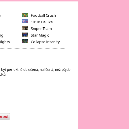
r
Football Crush
1010! Deluxe
Sniper Team
ng
Star Magic
Nights
Collapse Insanity
í být perfektně oblečená, nalíčená, než půjde
dků.
erest