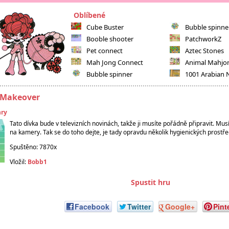
Oblíbené
Cube Buster
Bubble spinne
Booble shooter
PatchworkZ
Pet connect
Aztec Stones
Mah Jong Connect
Animal Mahjo
Bubble spinner
1001 Arabian 
 Makeover
hry
Tato dívka bude v televizních novinách, takže ji musíte pořádně připravit. Mus
na kamery. Tak se do toho dejte, je tady opravdu několik hygienických prostře
Spuštěno: 7870x
Vložil:
Bobb1
Spustit hru
Facebook
Twitter
Google+
Pint