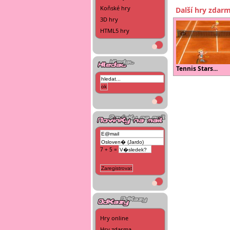
Koňské hry
Další hry zdar
3D hry
HTML5 hry
Tennis Stars...
7 + 5 =
Hry online
Hry zdarma