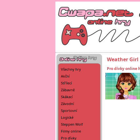
Weather Girl
Pro dívky online 
Všechny hry
Akční
Střílecí
Zábavné
Skákací
Závodní
Sportovní
Logické
Steppen Wolf
Filmy online
Pro dívky