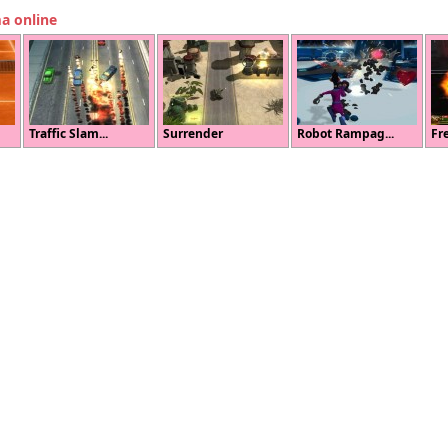
ma online
Traffic Slam...
Surrender
Robot Rampag...
Fre