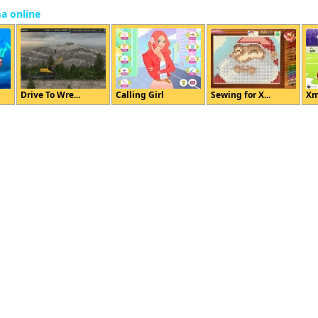
ma online
Drive To Wre...
Calling Girl
Sewing for X...
Xm