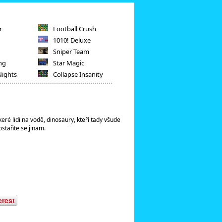
r
Football Crush
1010! Deluxe
Sniper Team
ng
Star Magic
Nights
Collapse Insanity
eré lidi na vodě, dinosaury, kteří tady všude
ostaňte se jinam.
erest