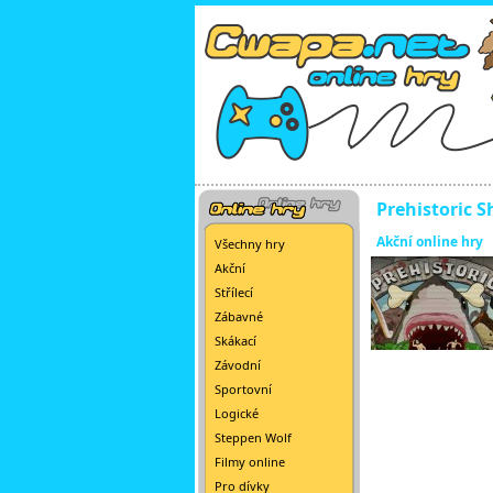
Prehistoric S
Akční online hry
Všechny hry
Akční
Střílecí
Zábavné
Skákací
Závodní
Sportovní
Logické
Steppen Wolf
Filmy online
Pro dívky