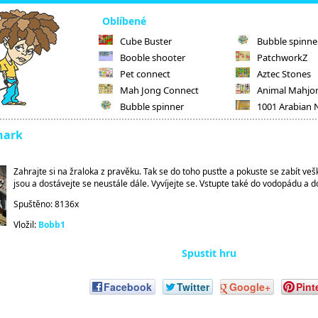
Oblíbené
Cube Buster
Bubble spinne
Booble shooter
PatchworkZ
Pet connect
Aztec Stones
Mah Jong Connect
Animal Mahjo
Bubble spinner
1001 Arabian 
hark
Zahrajte si na žraloka z pravěku. Tak se do toho pusťte a pokuste se zabít vešk
jsou a dostávejte se neustále dále. Vyvíjejte se. Vstupte také do vodopádu a d
Spuštěno: 8136x
Vložil:
Bobb1
Spustit hru
Facebook
Twitter
Google+
Pint