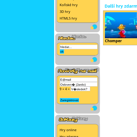
Koňské hry
Další hry zdar
3D hry
HTML5 hry
Chomper
9 + 4 =
Hry online
Hry zdarma