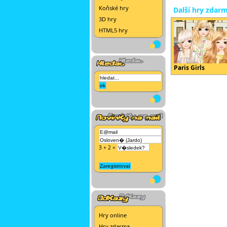
Koňské hry
Další hry zdar
3D hry
HTML5 hry
Paris Girls
3 + 2 =
Hry online
Hry zdarma