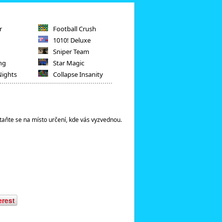
r
Football Crush
1010! Deluxe
Sniper Team
ng
Star Magic
Nights
Collapse Insanity
taňte se na místo určení, kde vás vyzvednou.
erest