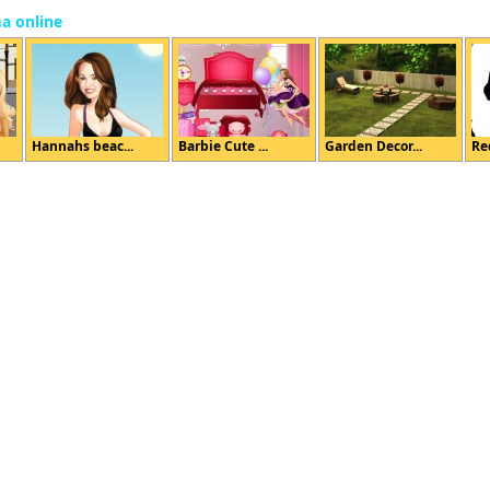
ma online
Hannahs beac...
Barbie Cute ...
Garden Decor...
Re