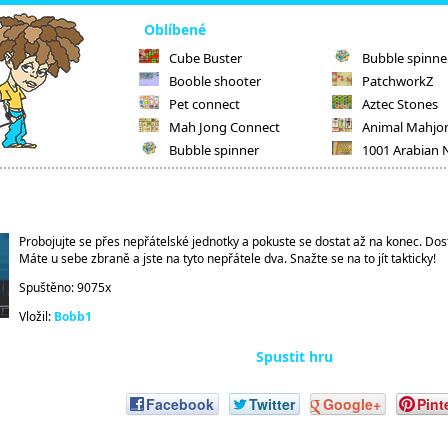
Oblíbené
Cube Buster
Bubble spinne
Booble shooter
PatchworkZ
Pet connect
Aztec Stones
Mah Jong Connect
Animal Mahjo
Bubble spinner
1001 Arabian 
Probojujte se přes nepřátelské jednotky a pokuste se dostat až na konec. Dos
Máte u sebe zbraně a jste na tyto nepřátele dva. Snažte se na to jít takticky!
Spuštěno: 9075x
Vložil:
Bobb1
Spustit hru
Facebook
Twitter
Google+
Pint