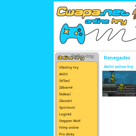
Renegades
Akční online hry
Všechny hry
Akční
Střílecí
Zábavné
Skákací
Závodní
Sportovní
Logické
Steppen Wolf
Filmy online
Pro dívky