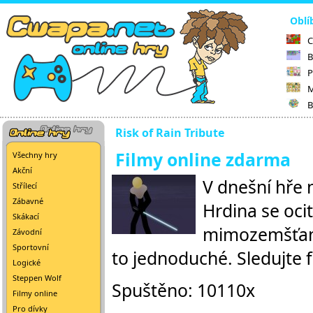
Oblí
C
B
P
M
B
Risk of Rain Tribute
Filmy online zdarma
Všechny hry
Akční
V dnešní hře n
Střílecí
Zábavné
Hrdina se oc
Skákací
mimozemšťané.
Závodní
Sportovní
to jednoduché. Sledujte 
Logické
Steppen Wolf
Spuštěno: 10110x
Filmy online
Pro dívky