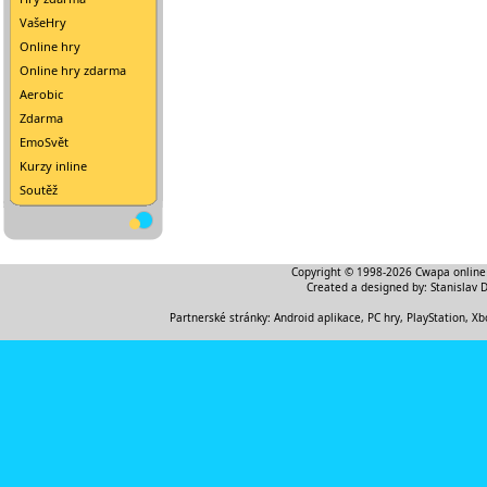
VašeHry
Online hry
Online hry zdarma
Aerobic
Zdarma
EmoSvět
Kurzy inline
Soutěž
Copyright © 1998-2026
Cwapa online
Created a designed by:
Stanislav 
Partnerské stránky:
Android aplikace
,
PC hry, PlayStation, Xb