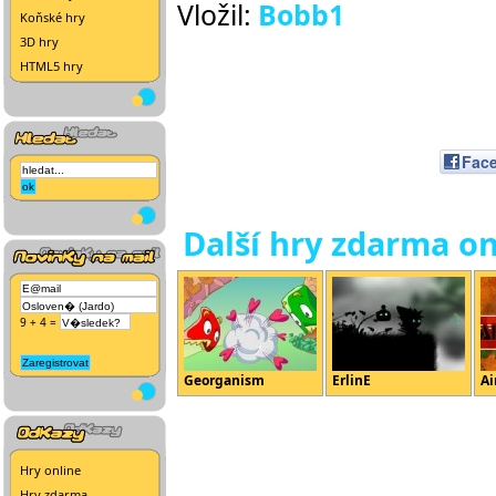
Vložil:
Bobb1
Koňské hry
3D hry
HTML5 hry
Fac
Další hry zdarma on
9 + 4 =
Georganism
ErlinE
Ai
Hry online
Hry zdarma