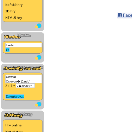
Koňské hry
3D hry
Fac
HTML5 hry
2 + 7 =
Hry online
Hry zdarma