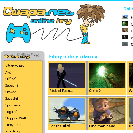
Oblí
F
Č
O
V
D
Filmy online zdarma
Všechny hry
Akční
Střílecí
Zábavné
Risk of Rain...
Číslo 9
Wo
Skákací
Závodní
Sportovní
Logické
Steppen Wolf
Filmy online
For the Bird...
One man band
De
Pro dívky