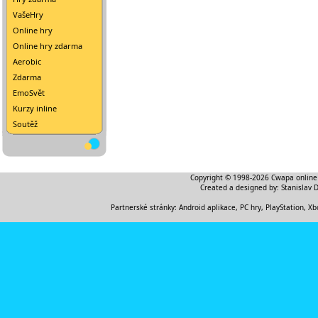
VašeHry
Online hry
Online hry zdarma
Aerobic
Zdarma
EmoSvět
Kurzy inline
Soutěž
Copyright © 1998-2026
Cwapa online
Created a designed by:
Stanislav 
Partnerské stránky:
Android aplikace
,
PC hry, PlayStation, Xb