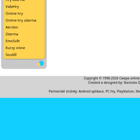
VašeHry
Online hry
Online hry zdarma
Aerobic
Zdarma
EmoSvět
Kurzy inline
Soutěž
Copyright © 1998-2026
Cwapa online
Created a designed by:
Stanislav 
Partnerské stránky:
Android aplikace
,
PC hry, PlayStation, Xb