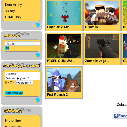
Koňské hry
3D hry
HTML5 hry
Omnitrix Att...
Gunz.io
B
PIXEL GUN WA...
Zombie vs Ja...
Cl
0 + 7 =
Fist Punch 2
Zobraz
Fac
Hry online
Hry zdarma