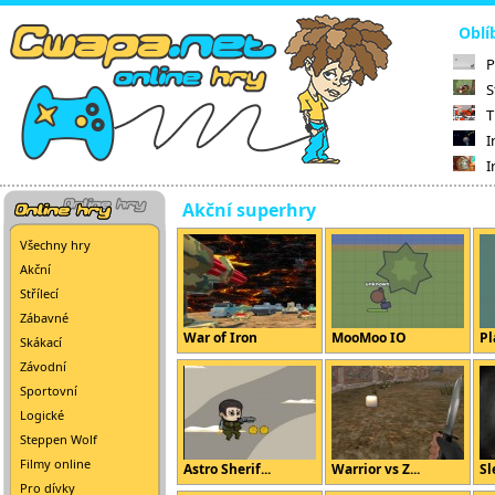
Oblí
P
S
T
I
I
Akční superhry
Všechny hry
Akční
Střílecí
Zábavné
War of Iron
MooMoo IO
Pl
Skákací
Závodní
Sportovní
Logické
Steppen Wolf
Filmy online
Astro Sherif...
Warrior vs Z...
Sl
Pro dívky