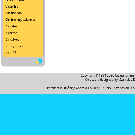
VašeHry
Online hry
Online hry zdarma
Aerobic
Zdarma
EmoSvět
Kurzy inline
Soutěž
Copyright © 1998-2026
Cwapa online
Created a designed by:
Stanislav 
Partnerské stránky:
Android aplikace
,
PC hry, PlayStation, Xb