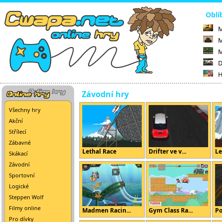
Oblí
M
M
M
D
H
Závodní hry
Všechny hry
Akční
Střílecí
Zábavné
Lethal Race
Drifter ve v...
Le
Skákací
Závodní
Sportovní
Logické
Steppen Wolf
Filmy online
Madmen Racin...
Gym Class Ra...
Po
Pro dívky