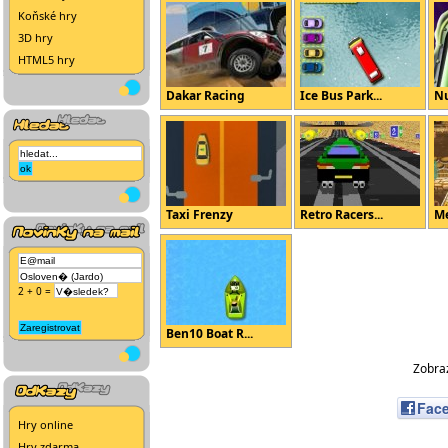
Koňské hry
3D hry
HTML5 hry
Dakar Racing
Ice Bus Park...
Nu
Taxi Frenzy
Retro Racers...
Me
2 + 0 =
Ben10 Boat R...
Zobraz
Fac
Hry online
Hry zdarma