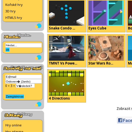
Koňské hry
3D hry
HTML5 hry
Snake Condo ...
Eyes Cube
Bo
TMNT Vs Powe...
Star Wars Ro...
Ma
0 + 3 =
4 Directions
Zobrazit 
Fac
Hry online
Hry zdarma