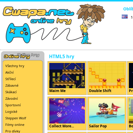
Oblí
1
HTML5 hry
Všechny hry
Akční
Střílecí
Zábavné
Maim Me
Double Shift
Pr
Skákací
Závodní
Sportovní
Logické
Steppen Wolf
Filmy online
Collect More...
Sailor Pop
Bo
Pro dívky