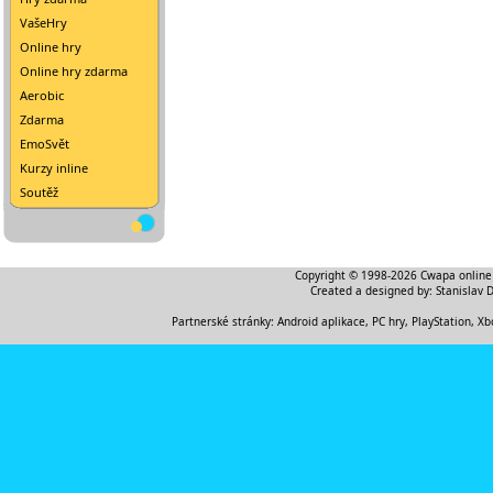
VašeHry
Online hry
Online hry zdarma
Aerobic
Zdarma
EmoSvět
Kurzy inline
Soutěž
Copyright © 1998-2026
Cwapa online
Created a designed by:
Stanislav 
Partnerské stránky:
Android aplikace
,
PC hry, PlayStation, Xb