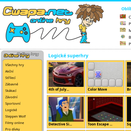
Oblí
C
P
M
B
P
Logické superhry
Všechny hry
Akční
Střílecí
Zábavné
4th of July...
Color Move
Br
Skákací
Závodní
Sportovní
Logické
Steppen Wolf
Filmy online
Detective Si...
Toon Escape ...
Sq
Pro dívky