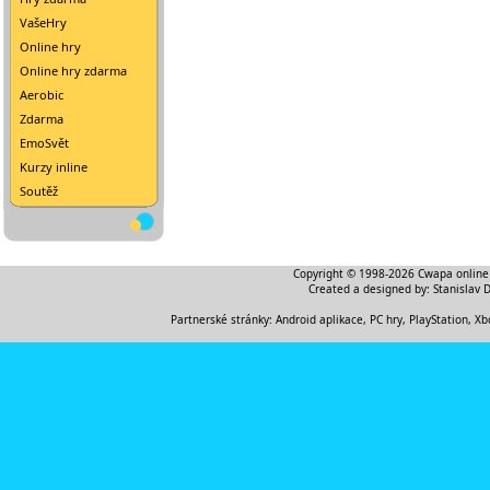
VašeHry
Online hry
Online hry zdarma
Aerobic
Zdarma
EmoSvět
Kurzy inline
Soutěž
Copyright © 1998-2026
Cwapa online
Created a designed by:
Stanislav 
Partnerské stránky:
Android aplikace
,
PC hry, PlayStation, Xb