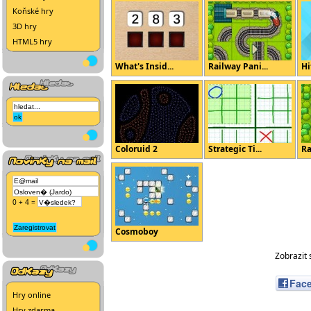
Koňské hry
3D hry
HTML5 hry
What's Insid...
Railway Pani...
Hi
Coloruid 2
Strategic Ti...
Ra
0 + 4 =
Cosmoboy
Zobrazit 
Fac
Hry online
Hry zdarma