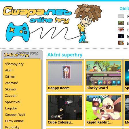
Oblí
P
S
T
I
I
Akční superhry
Všechny hry
Akční
Střílecí
Zábavné
Happy Room
Blocky Warri...
Sp
Skákací
Závodní
Sportovní
Logické
Steppen Wolf
Filmy online
Cube Colossu...
Rapid Rabbit...
Mo
Pro dívky