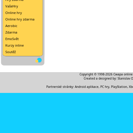
VašeHry
Online hry
Online hry zdarma
Aerobic
Zdarma
EmoSvět
Kurzy inline
Soutěž
Copyright © 1998-2026
Cwapa online
Created a designed by:
Stanislav 
Partnerské stránky:
Android aplikace
,
PC hry, PlayStation, Xb