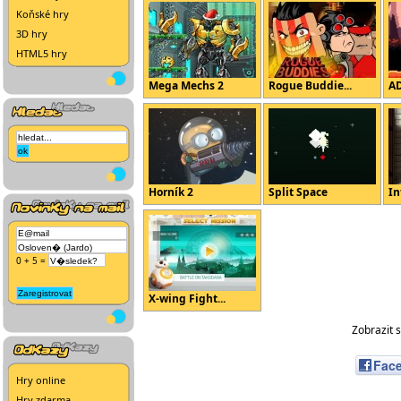
Koňské hry
3D hry
HTML5 hry
Mega Mechs 2
Rogue Buddie...
A
Horník 2
Split Space
In
0 + 5 =
X-wing Fight...
Zobrazit 
Fac
Hry online
Hry zdarma