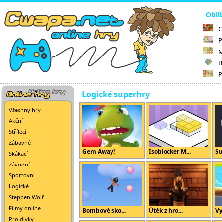
Oblí
C
P
M
B
P
Logické superhry
Všechny hry
Akční
Střílecí
Zábavné
Gem Away!
Isoblocker M...
Su
Skákací
Závodní
Sportovní
Logické
Steppen Wolf
Filmy online
Bombové sko...
Útěk z hro...
Vy
Pro dívky