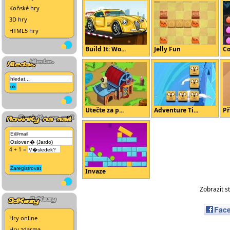
Koňské hry
3D hry
HTML5 hry
Build It: Wo...
Jelly Fun
Co
Utečte za p...
Adventure Ti...
Př
4 + 1 =
Invaze
Zobrazit s
Fac
Hry online
Hry zdarma