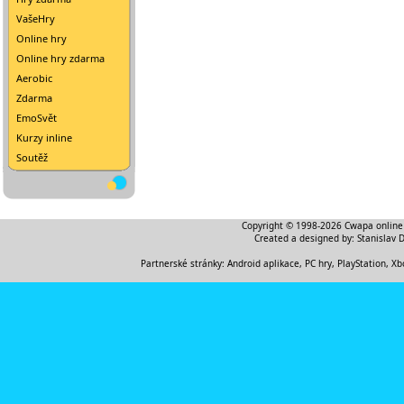
VašeHry
Online hry
Online hry zdarma
Aerobic
Zdarma
EmoSvět
Kurzy inline
Soutěž
Copyright © 1998-2026
Cwapa online
Created a designed by:
Stanislav 
Partnerské stránky:
Android aplikace
,
PC hry, PlayStation, Xb