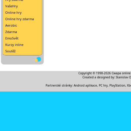
VašeHry
Online hry
Online hry zdarma
Aerobic
Zdarma
EmoSvět
Kurzy inline
Soutěž
Copyright © 1998-2026
Cwapa online
Created a designed by:
Stanislav 
Partnerské stránky:
Android aplikace
,
PC hry, PlayStation, Xb