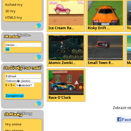
Koňské hry
3D hry
HTML5 hry
Ice Cream Ra...
Risky Drift ...
Tr
Atomic Zombi...
Small Town R...
Ma
9 + 9 =
Race O'Clock
Zobrazit s
Fac
Hry online
Hry zdarma