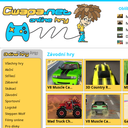
Oblí
M
M
M
D
H
Závodní hry
Všechny hry
Akční
Střílecí
Zábavné
V8 Muscle Ca...
3D Country R...
M
Skákací
Závodní
Sportovní
Logické
Steppen Wolf
Filmy online
Mad Truck Ch...
V8 Muscle Ca...
Ga
Pro dívky