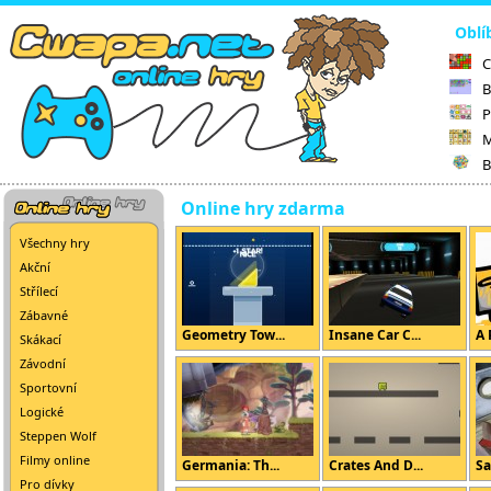
Oblí
C
B
P
M
B
Online hry zdarma
Všechny hry
Akční
Střílecí
Zábavné
Geometry Tow...
Insane Car C...
A 
Skákací
Závodní
Sportovní
Logické
Steppen Wolf
Filmy online
Germania: Th...
Crates And D...
Sa
Pro dívky