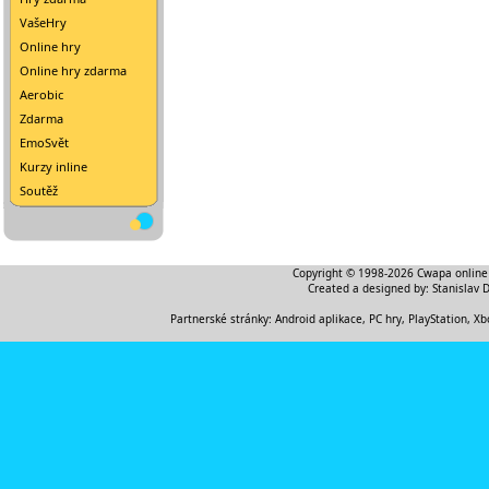
VašeHry
Online hry
Online hry zdarma
Aerobic
Zdarma
EmoSvět
Kurzy inline
Soutěž
Copyright © 1998-2026
Cwapa online
Created a designed by:
Stanislav 
Partnerské stránky:
Android aplikace
,
PC hry, PlayStation, Xb