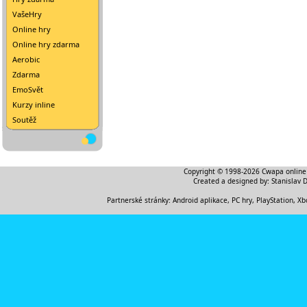
VašeHry
Online hry
Online hry zdarma
Aerobic
Zdarma
EmoSvět
Kurzy inline
Soutěž
Copyright © 1998-2026
Cwapa online
Created a designed by:
Stanislav 
Partnerské stránky:
Android aplikace
,
PC hry, PlayStation, Xb