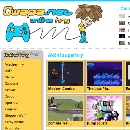
Oblí
P
S
T
I
I
Akční superhry
Všechny hry
Akční
Střílecí
Zábavné
Modern Comba...
The Lost Pla...
Ex
Skákací
Závodní
Sportovní
Logické
Steppen Wolf
Filmy online
Zombie Trail...
Jump Jousts
Bi
Pro dívky