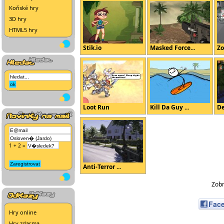
Koňské hry
3D hry
HTML5 hry
Stik.io
Masked Force...
Zo
Loot Run
Kill Da Guy ...
D
1 + 2 =
Anti-Terror ...
Zobr
Fac
Hry online
Hry zdarma