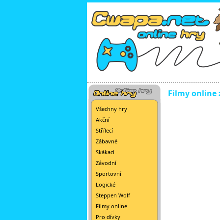
Filmy online
Všechny hry
Akční
Střílecí
Zábavné
Skákací
Závodní
Sportovní
Logické
Steppen Wolf
Filmy online
Pro dívky