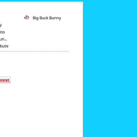
Big Buck Bunny
ry
ess
un...
ibute
erest