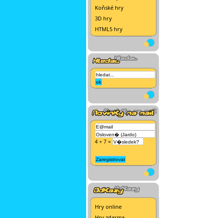
Koňské hry
3D hry
HTML5 hry
4 + 7 =
Hry online
Hry zdarma