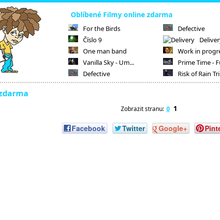
Oblíbené Filmy online zdarma
For the Birds
Defective
Číslo 9
Delive
One man band
Work in progr
Vanilla Sky - Um...
Prime Time - F
Defective
Risk of Rain Tr
 zdarma
1
Zobrazit stranu:
0
Facebook
Twitter
Google+
Pint