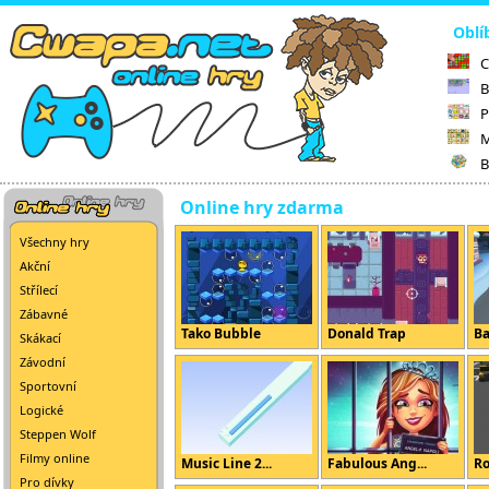
Oblí
C
B
P
M
B
Online hry zdarma
Všechny hry
Akční
Střílecí
Zábavné
Tako Bubble
Donald Trap
Ba
Skákací
Závodní
Sportovní
Logické
Steppen Wolf
Filmy online
Music Line 2...
Fabulous Ang...
Ro
Pro dívky