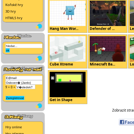
Koňské hry
3D hry
HTML5 hry
Hang Man Wor...
Defender of ...
Le
Cube Xtreme
Minecraft Ba...
Lo
9 + 0 =
Get in Shape
Zobrazit str
Fac
Hry online
Hry zdarma