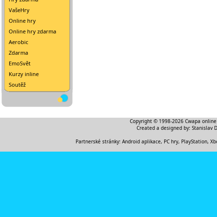
VašeHry
Online hry
Online hry zdarma
Aerobic
Zdarma
EmoSvět
Kurzy inline
Soutěž
Copyright © 1998-2026
Cwapa online
Created a designed by:
Stanislav 
Partnerské stránky:
Android aplikace
,
PC hry, PlayStation, Xb