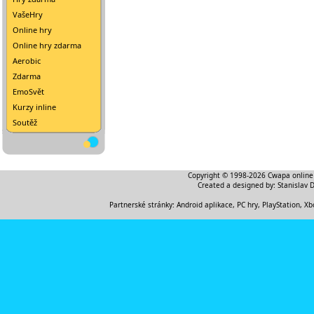
VašeHry
Online hry
Online hry zdarma
Aerobic
Zdarma
EmoSvět
Kurzy inline
Soutěž
Copyright © 1998-2026
Cwapa online
Created a designed by:
Stanislav 
Partnerské stránky:
Android aplikace
,
PC hry, PlayStation, Xb