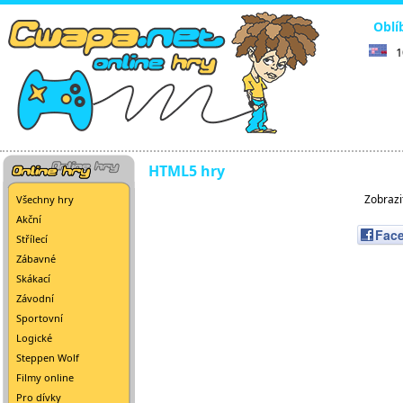
Oblí
1
HTML5 hry
Zobrazi
Všechny hry
Akční
Fac
Střílecí
Zábavné
Skákací
Závodní
Sportovní
Logické
Steppen Wolf
Filmy online
Pro dívky