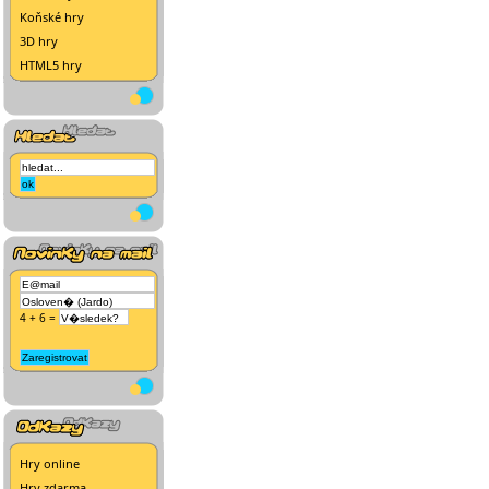
Koňské hry
3D hry
HTML5 hry
4 + 6 =
Hry online
Hry zdarma