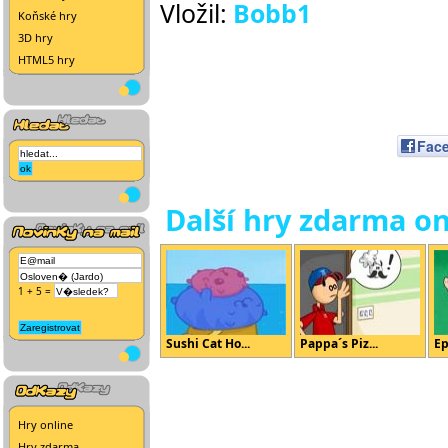
Vložil:
Bobb1
Koňské hry
3D hry
HTML5 hry
Fac
Další hry zdarma on
1 + 5 =
Sushi Cat Ho...
Pappa´s Piz...
Ep
Hry online
Hry zdarma