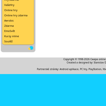
VašeHry
Online hry
Online hry zdarma
Aerobic
Zdarma
EmoSvět
Kurzy inline
Soutěž
Copyright © 1998-2026
Cwapa online
Created a designed by:
Stanislav 
Partnerské stránky:
Android aplikace
,
PC hry, PlayStation, Xb