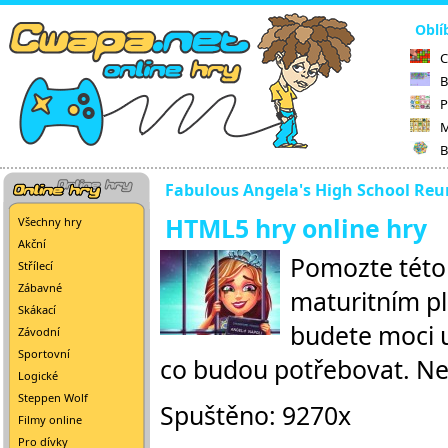
Oblí
C
B
P
M
B
Fabulous Angela's High School Reu
HTML5 hry online hry
Všechny hry
Akční
Pomozte této 
Střílecí
Zábavné
maturitním pl
Skákací
budete moci u
Závodní
Sportovní
co budou potřebovat. Ne
Logické
Steppen Wolf
Spuštěno: 9270x
Filmy online
Pro dívky