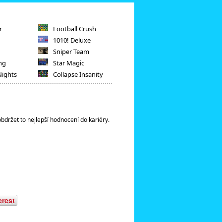
r
Football Crush
1010! Deluxe
Sniper Team
ng
Star Magic
Nights
Collapse Insanity
obdržet to nejlepší hodnocení do kariéry.
erest