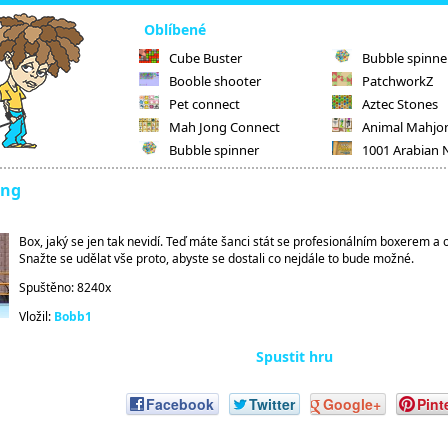
Oblíbené
Cube Buster
Bubble spinne
Booble shooter
PatchworkZ
Pet connect
Aztec Stones
Mah Jong Connect
Animal Mahjo
Bubble spinner
1001 Arabian 
ing
Box, jaký se jen tak nevidí. Teď máte šanci stát se profesionálním boxerem a 
Snažte se udělat vše proto, abyste se dostali co nejdále to bude možné.
Spuštěno: 8240x
Vložil:
Bobb1
Spustit hru
Facebook
Twitter
Google+
Pint