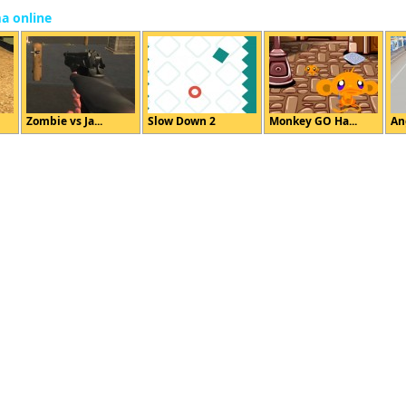
ma online
Zombie vs Ja...
Slow Down 2
Monkey GO Ha...
An