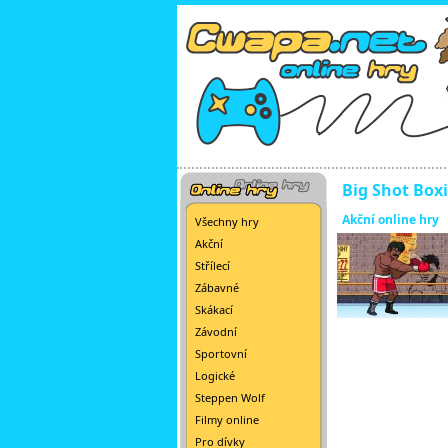
Big Shot Box
Akční online hry
Všechny hry
Akční
Střílecí
Zábavné
Skákací
Závodní
Sportovní
Logické
Steppen Wolf
Filmy online
Pro dívky