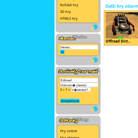
Koňské hry
Další hry zdar
3D hry
HTML5 hry
Offroad Dirt...
3 + 1 =
Hry online
Hry zdarma