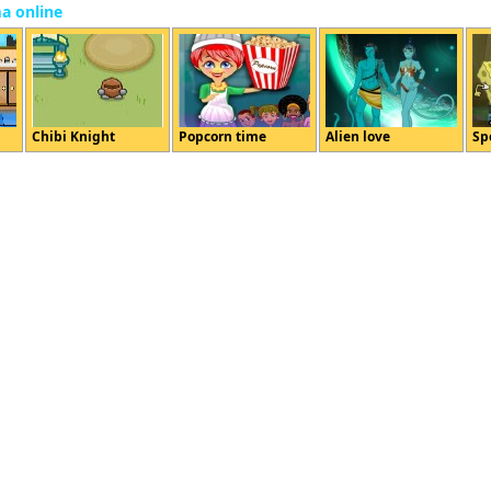
ma online
Chibi Knight
Popcorn time
Alien love
Sp