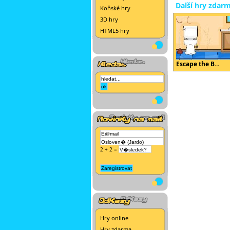
Další hry zdar
Koňské hry
3D hry
HTML5 hry
Escape the B...
2 + 2 =
Hry online
Hry zdarma