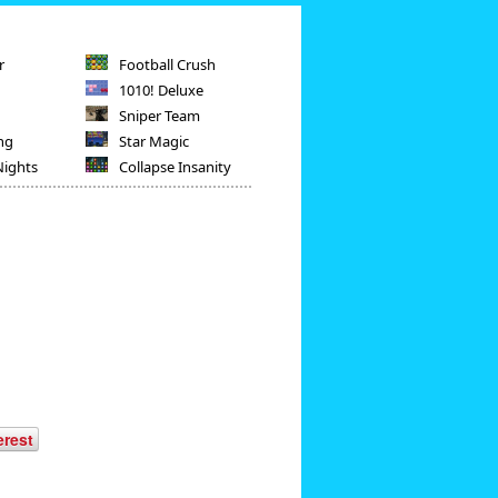
r
Football Crush
1010! Deluxe
Sniper Team
ng
Star Magic
Nights
Collapse Insanity
erest