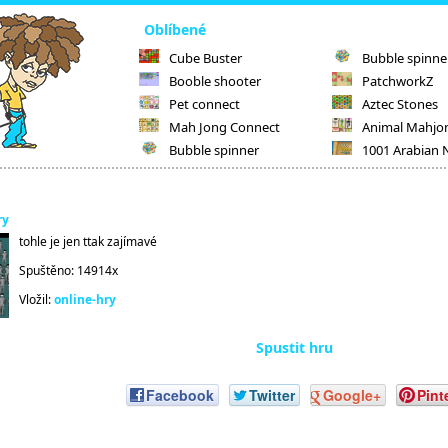
Oblíbené
Cube Buster
Bubble spinne
Booble shooter
PatchworkZ
Pet connect
Aztec Stones
Mah Jong Connect
Animal Mahjo
Bubble spinner
1001 Arabian 
ry
tohle je jen ttak zajímavé
Spuštěno: 14914x
Vložil:
online-hry
Spustit hru
Facebook
Twitter
Google+
Pint