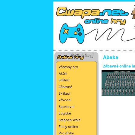
Abaka
Zábavné online h
Všechny hry
Akční
Střílecí
Zábavné
Skákací
Závodní
Sportovní
Logické
Steppen Wolf
Filmy online
Pro dívky