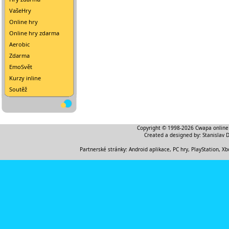
VašeHry
Online hry
Online hry zdarma
Aerobic
Zdarma
EmoSvět
Kurzy inline
Soutěž
Copyright © 1998-2026
Cwapa online
Created a designed by:
Stanislav 
Partnerské stránky:
Android aplikace
,
PC hry, PlayStation, Xb