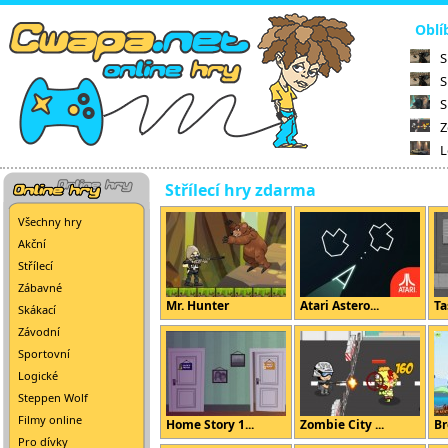
Oblí
S
S
S
Z
L
Střílecí hry zdarma
Všechny hry
Akční
Střílecí
Zábavné
Mr. Hunter
Atari Astero...
Ta
Skákací
Závodní
Sportovní
Logické
Steppen Wolf
Filmy online
Home Story 1...
Zombie City ...
Br
Pro dívky