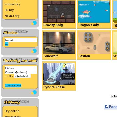
Koňské hry
3D hry
HTML5 hry
Gravity Knig...
Dragon's Adv...
Eg
Lonewolf
Bastion
St
3 + 0 =
Cyndre Phase
Zobr
Fac
Hry online
Hry zdarma