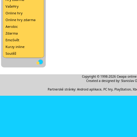
VašeHry
Online hry
Online hry zdarma
Aerobic
Zdarma
EmoSvět
Kurzy inline
Soutěž
Copyright © 1998-2026
Cwapa online
Created a designed by:
Stanislav 
Partnerské stránky:
Android aplikace
,
PC hry, PlayStation, Xb