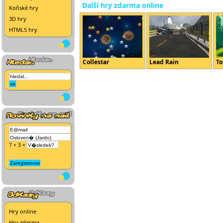
Další hry zdarma online
Koňské hry
3D hry
HTML5 hry
Collestar
Lead Rain
To
7 + 3 =
Hry online
Hry zdarma