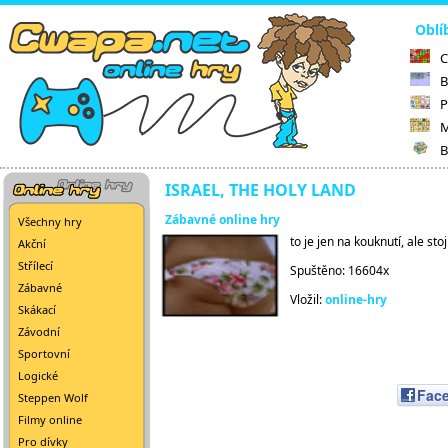
Oblí
C
B
P
M
B
ISRAEL, THE HOLY LAND
Zábavné online hry
Všechny hry
to je jen na kouknutí, ale stoj
Akční
Střílecí
Spuštěno: 16604x
Zábavné
Vložil:
online-hry
Skákací
Závodní
Sportovní
Logické
Fac
Steppen Wolf
Filmy online
Pro dívky