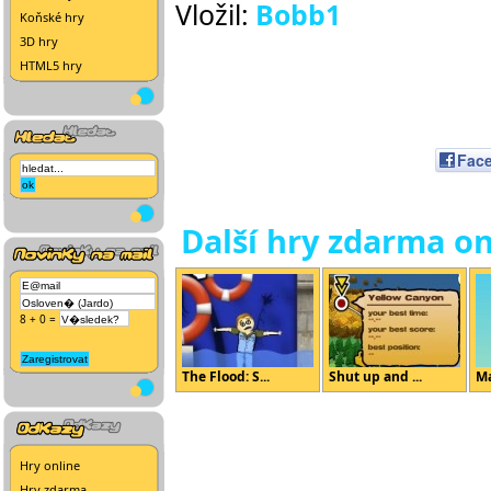
Vložil:
Bobb1
Koňské hry
3D hry
HTML5 hry
Fac
Další hry zdarma on
8 + 0 =
The Flood: S...
Shut up and ...
M
Hry online
Hry zdarma