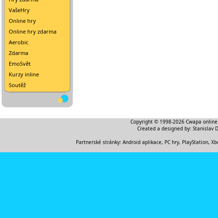
VašeHry
Online hry
Online hry zdarma
Aerobic
Zdarma
EmoSvět
Kurzy inline
Soutěž
Copyright © 1998-2026
Cwapa online
Created a designed by:
Stanislav 
Partnerské stránky:
Android aplikace
,
PC hry, PlayStation, Xb