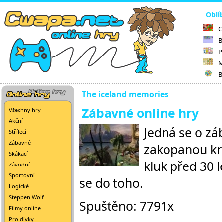
Oblí
C
B
P
M
B
The iceland memories
Zábavné online hry
Všechny hry
Akční
Jedná se o zá
Střílecí
Zábavné
zakopanou krab
Skákací
kluk před 30 l
Závodní
Sportovní
se do toho.
Logické
Steppen Wolf
Spuštěno: 7791x
Filmy online
Pro dívky