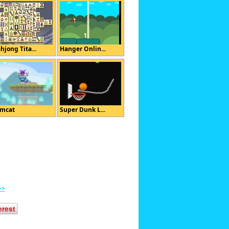
hjong Tita...
Hanger Onlin...
mcat
Super Dunk L...
>>
erest