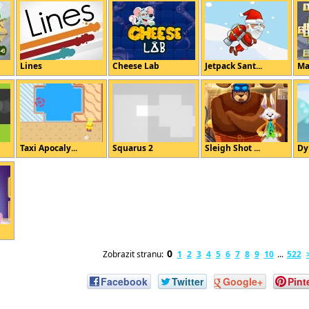
Lines
Cheese Lab
Jetpack Sant...
Ma
Taxi Apocaly...
Squarus 2
Sleigh Shot ...
Dy
0
Zobrazit stranu:
1
2
3
4
5
6
7
8
9
10
...
522
Facebook
Twitter
Google+
Pint