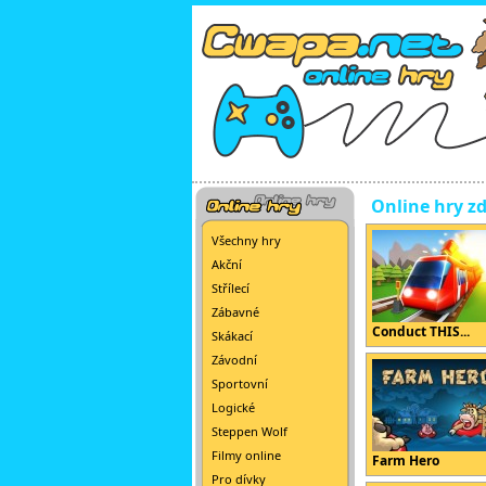
Online hry z
Všechny hry
Akční
Střílecí
Zábavné
Conduct THIS...
Skákací
Závodní
Sportovní
Logické
Steppen Wolf
Filmy online
Farm Hero
Pro dívky