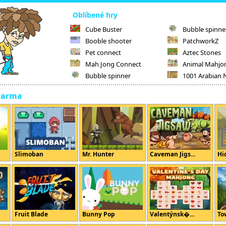
Oblíbené hry
Cube Buster
Bubble spinne
Booble shooter
PatchworkZ
Pet connect
Aztec Stones
Mah Jong Connect
Animal Mahjo
Bubble spinner
1001 Arabian 
darma
Slimoban
Mr. Hunter
Caveman Jigs...
Hi
Fruit Blade
Bunny Pop
Valentýnsk�...
To