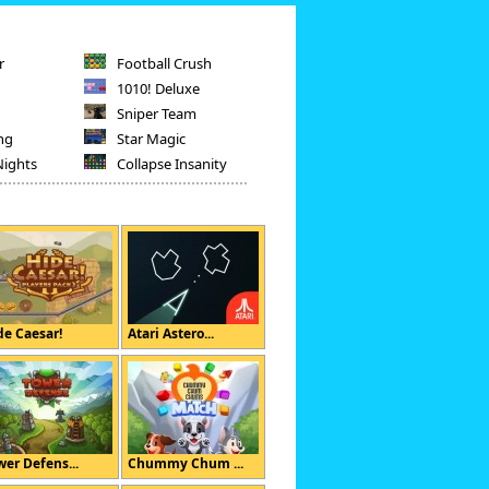
r
Football Crush
1010! Deluxe
Sniper Team
ng
Star Magic
Nights
Collapse Insanity
de Caesar!
Atari Astero...
wer Defens...
Chummy Chum ...