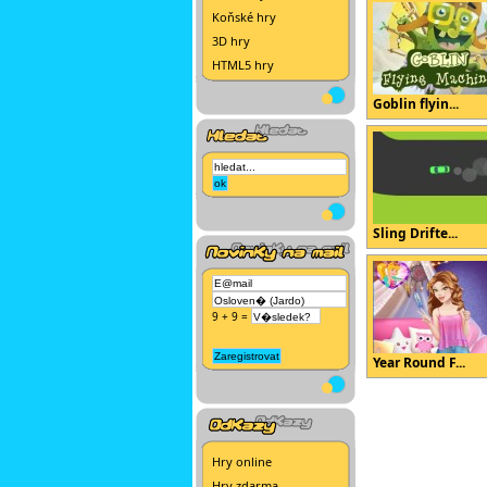
Koňské hry
3D hry
HTML5 hry
Goblin flyin...
Sling Drifte...
9 + 9 =
Year Round F...
Hry online
Hry zdarma