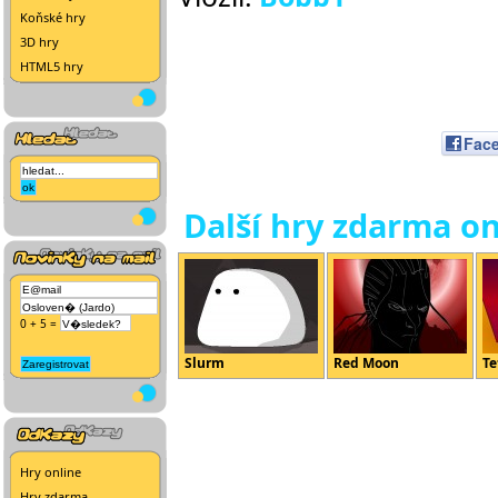
Koňské hry
3D hry
HTML5 hry
Fac
Další hry zdarma on
0 + 5 =
Slurm
Red Moon
Te
Hry online
Hry zdarma