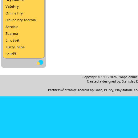
VašeHry
Online hry
Online hry zdarma
Aerobic
Zdarma
EmoSvět
Kurzy inline
Soutěž
Copyright © 1998-2026
Cwapa online
Created a designed by:
Stanislav 
Partnerské stránky:
Android aplikace
,
PC hry, PlayStation, Xb