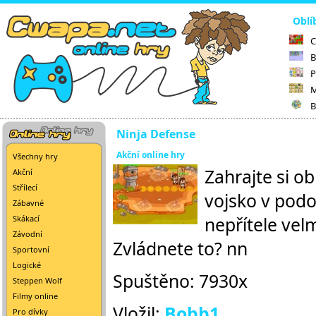
Oblí
C
B
P
M
B
Ninja Defense
Akční online hry
Všechny hry
Zahrajte si o
Akční
Střílecí
vojsko v podo
Zábavné
nepřítele velm
Skákací
Závodní
Zvládnete to? nn
Sportovní
Logické
Spuštěno: 7930x
Steppen Wolf
Filmy online
Vložil:
Bobb1
Pro dívky