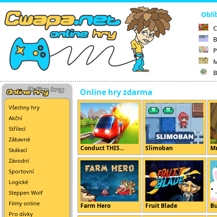
Oblí
C
B
P
M
B
Online hry zdarma
Všechny hry
Akční
Střílecí
Zábavné
Conduct THIS...
Slimoban
Mr
Skákací
Závodní
Sportovní
Logické
Steppen Wolf
Filmy online
Farm Hero
Fruit Blade
B
Pro dívky