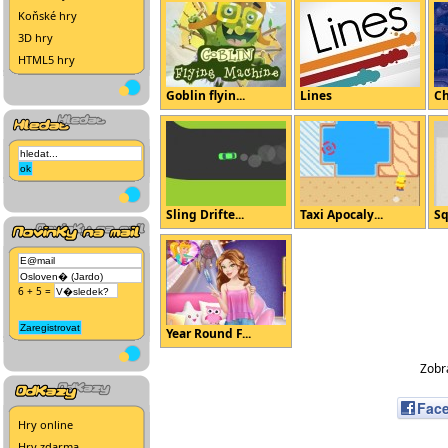
Koňské hry
3D hry
HTML5 hry
Goblin flyin...
Lines
Ch
Sling Drifte...
Taxi Apocaly...
Sq
6 + 5 =
Year Round F...
Zobra
Fac
Hry online
Hry zdarma