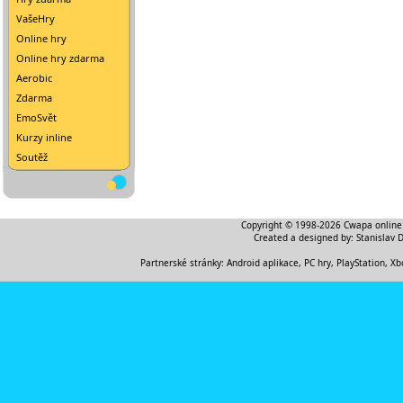
VašeHry
Online hry
Online hry zdarma
Aerobic
Zdarma
EmoSvět
Kurzy inline
Soutěž
Copyright © 1998-2026
Cwapa online
Created a designed by:
Stanislav 
Partnerské stránky:
Android aplikace
,
PC hry, PlayStation, Xb