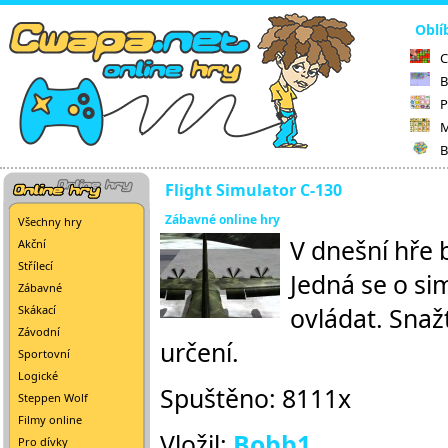
Oblí
C
B
P
M
B
Flight Simulator C-130
Zábavné online hry
Všechny hry
V dnešní hře 
Akční
Střílecí
Jedná se o si
Zábavné
ovládat. Snaž
Skákací
Závodní
určení.
Sportovní
Logické
Spuštěno: 8111x
Steppen Wolf
Filmy online
Vložil:
Bobb1
Pro dívky