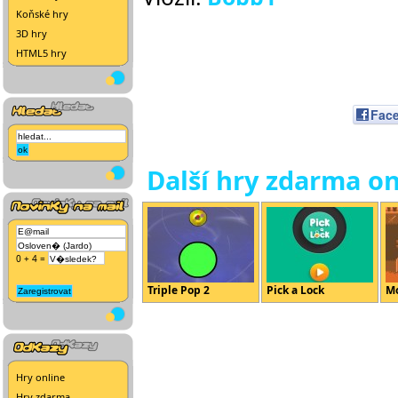
Koňské hry
3D hry
HTML5 hry
Fac
Další hry zdarma on
0 + 4 =
Triple Pop 2
Pick a Lock
Mo
Hry online
Hry zdarma