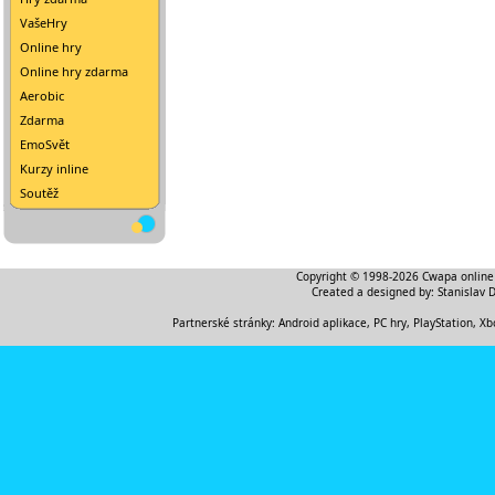
VašeHry
Online hry
Online hry zdarma
Aerobic
Zdarma
EmoSvět
Kurzy inline
Soutěž
Copyright © 1998-2026
Cwapa online
Created a designed by:
Stanislav 
Partnerské stránky:
Android aplikace
,
PC hry, PlayStation, Xb