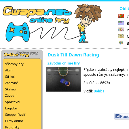
Oblí
C
B
P
M
B
Dusk Till Dawn Racing
Závodní online hry
Všechny hry
Přijďte si zahrát ty nejlepší
Akční
spoustu různých zábavných t
Střílecí
Spuštěno: 8693x
Zábavné
Skákací
Vložil:
Bobb1
Závodní
Sportovní
Logické
Steppen Wolf
Fac
Filmy online
Pro dívky