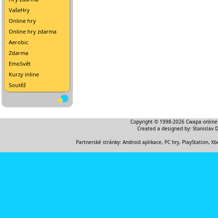
VašeHry
Online hry
Online hry zdarma
Aerobic
Zdarma
EmoSvět
Kurzy inline
Soutěž
Copyright © 1998-2026
Cwapa online
Created a designed by:
Stanislav 
Partnerské stránky:
Android aplikace
,
PC hry, PlayStation, Xb