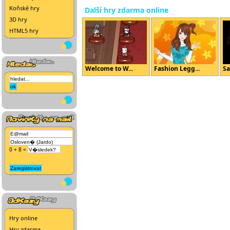
Koňské hry
Další hry zdarma online
3D hry
HTML5 hry
Welcome to W...
Fashion Legg...
Sa
0 + 8 =
Hry online
Hry zdarma