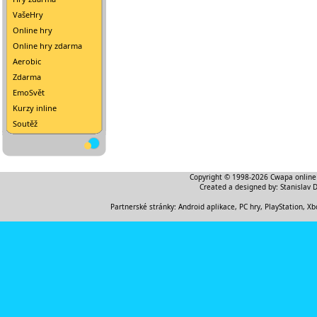
VašeHry
Online hry
Online hry zdarma
Aerobic
Zdarma
EmoSvět
Kurzy inline
Soutěž
Copyright © 1998-2026
Cwapa online
Created a designed by:
Stanislav 
Partnerské stránky:
Android aplikace
,
PC hry, PlayStation, Xb