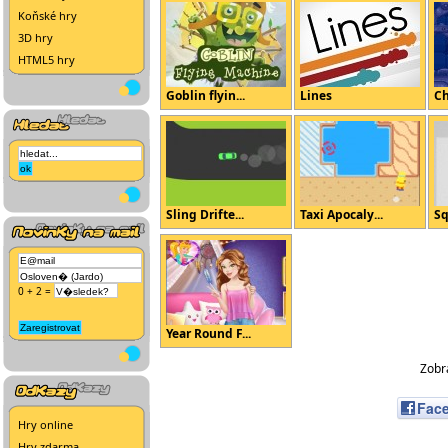
Koňské hry
3D hry
HTML5 hry
Goblin flyin...
Lines
Ch
Sling Drifte...
Taxi Apocaly...
Sq
0 + 2 =
Year Round F...
Zobra
Fac
Hry online
Hry zdarma