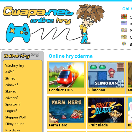
Oblí
C
B
P
M
B
Online hry zdarma
Všechny hry
Akční
Střílecí
Zábavné
Conduct THIS...
Slimoban
Mr
Skákací
Závodní
Sportovní
Logické
Steppen Wolf
Filmy online
Farm Hero
Fruit Blade
B
Pro dívky