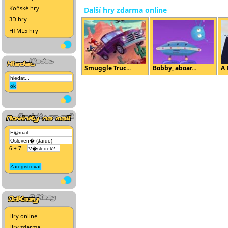
Koňské hry
Další hry zdarma online
3D hry
HTML5 hry
Smuggle Truc...
Bobby, aboar...
A 
6 + 7 =
Hry online
Hry zdarma