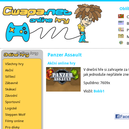
Oblí
C
B
P
M
B
Panzer Assault
Akční online hry
Všechny hry
V dnešní hře si zahrajete za 
Akční
jak jednoduše nepřátele zneš
Střílecí
Spuštěno: 7609x
Zábavné
Skákací
Vložil:
Bobb1
Závodní
Sportovní
Logické
Steppen Wolf
Fac
Filmy online
Pro dívky