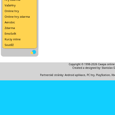
VašeHry
Online hry
Online hry zdarma
Aerobic
Zdarma
EmoSvět
Kurzy inline
Soutěž
Copyright © 1998-2026
Cwapa online
Created a designed by:
Stanislav 
Partnerské stránky:
Android aplikace
,
PC hry, PlayStation, Xb