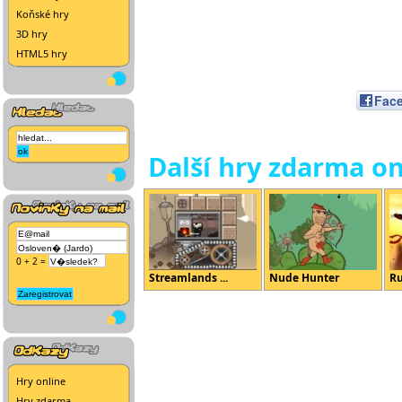
Koňské hry
3D hry
HTML5 hry
Fac
Další hry zdarma on
0 + 2 =
Streamlands ...
Nude Hunter
Ru
Hry online
Hry zdarma