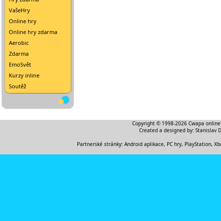
VašeHry
Online hry
Online hry zdarma
Aerobic
Zdarma
EmoSvět
Kurzy inline
Soutěž
Copyright © 1998-2026
Cwapa online
Created a designed by:
Stanislav 
Partnerské stránky:
Android aplikace
,
PC hry, PlayStation, Xb