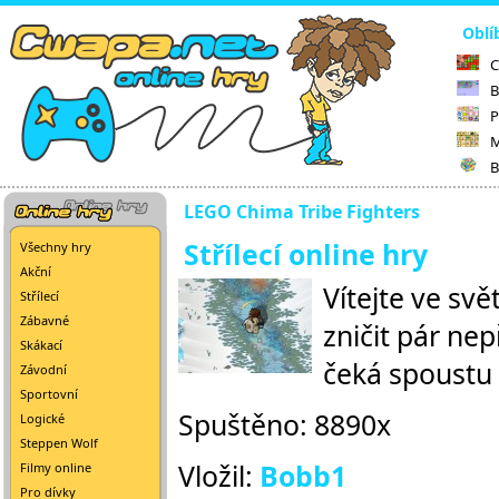
Oblí
C
B
P
M
B
LEGO Chima Tribe Fighters
Střílecí online hry
Všechny hry
Akční
Vítejte ve svě
Střílecí
Zábavné
zničit pár ne
Skákací
čeká spoustu z
Závodní
Sportovní
Spuštěno: 8890x
Logické
Steppen Wolf
Vložil:
Bobb1
Filmy online
Pro dívky