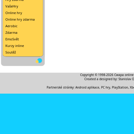
VašeHry
Online hry
Online hry zdarma
Aerobic
Zdarma
EmoSvět
Kurzy inline
Soutěž
Copyright © 1998-2026
Cwapa online
Created a designed by:
Stanislav 
Partnerské stránky:
Android aplikace
,
PC hry, PlayStation, Xb