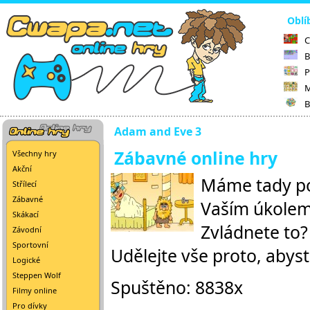
Oblí
C
B
P
M
B
Adam and Eve 3
Zábavné online hry
Všechny hry
Akční
Máme tady po
Střílecí
Zábavné
Vaším úkolem 
Skákací
Zvládnete to?
Závodní
Sportovní
Udělejte vše proto, abyste
Logické
Steppen Wolf
Spuštěno: 8838x
Filmy online
Pro dívky