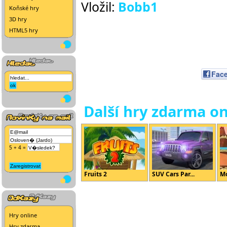
Vložil:
Bobb1
Koňské hry
3D hry
HTML5 hry
Fac
Další hry zdarma on
5 + 4 =
Fruits 2
SUV Cars Par...
Mo
Hry online
Hry zdarma