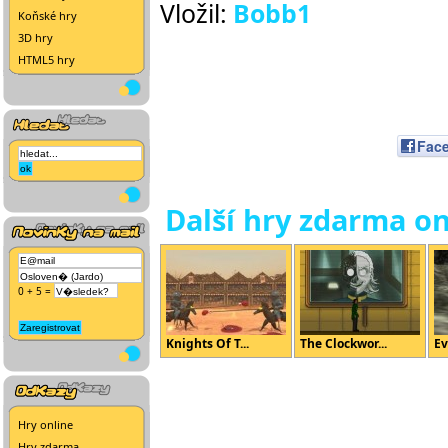
Vložil:
Bobb1
Koňské hry
3D hry
HTML5 hry
Fac
Další hry zdarma on
0 + 5 =
Knights Of T...
The Clockwor...
Ev
Hry online
Hry zdarma