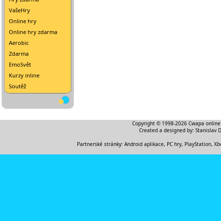
VašeHry
Online hry
Online hry zdarma
Aerobic
Zdarma
EmoSvět
Kurzy inline
Soutěž
Copyright © 1998-2026
Cwapa online
Created a designed by:
Stanislav 
Partnerské stránky:
Android aplikace
,
PC hry, PlayStation, Xb