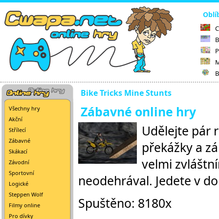
Oblí
C
B
P
M
B
Bike Tricks Mine Stunts
Zábavné online hry
Všechny hry
Akční
Udělejte pár 
Střílecí
Zábavné
překážky a zá
Skákací
velmi zvláštn
Závodní
Sportovní
neodehrával. Jedete v dol
Logické
Steppen Wolf
Spuštěno: 8180x
Filmy online
Pro dívky