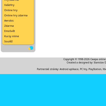
VašeHry
Online hry
Online hry zdarma
Aerobic
Zdarma
EmoSvět
Kurzy inline
Soutěž
Copyright © 1998-2026
Cwapa online
Created a designed by:
Stanislav 
Partnerské stránky:
Android aplikace
,
PC hry, PlayStation, Xb