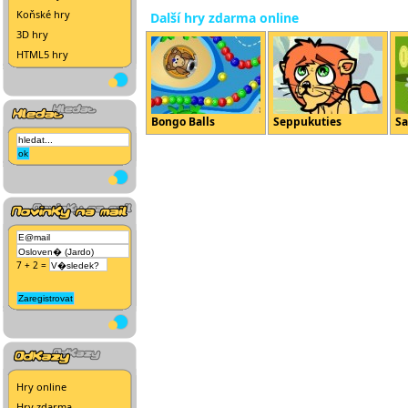
Koňské hry
Další hry zdarma online
3D hry
HTML5 hry
Bongo Balls
Seppukuties
Sa
7 + 2 =
Hry online
Hry zdarma