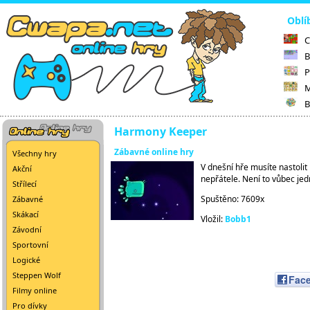
Oblí
C
B
P
M
B
Harmony Keeper
Zábavné online hry
Všechny hry
V dnešní hře musíte nastolit
Akční
nepřátele. Není to vůbec je
Střílecí
Spuštěno: 7609x
Zábavné
Skákací
Vložil:
Bobb1
Závodní
Sportovní
Logické
Steppen Wolf
Fac
Filmy online
Pro dívky