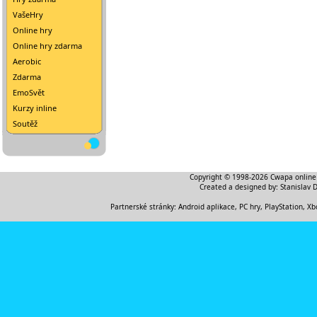
VašeHry
Online hry
Online hry zdarma
Aerobic
Zdarma
EmoSvět
Kurzy inline
Soutěž
Copyright © 1998-2026
Cwapa online
Created a designed by:
Stanislav 
Partnerské stránky:
Android aplikace
,
PC hry, PlayStation, Xb