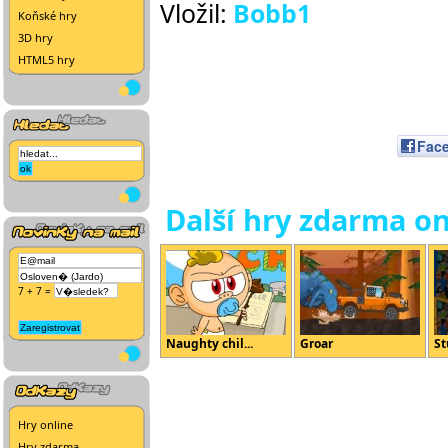
Vložil:
Bobb1
Koňské hry
3D hry
HTML5 hry
Fac
Další hry zdarma on
7 + 7 =
Naughty chil...
Groar
St
Hry online
Hry zdarma