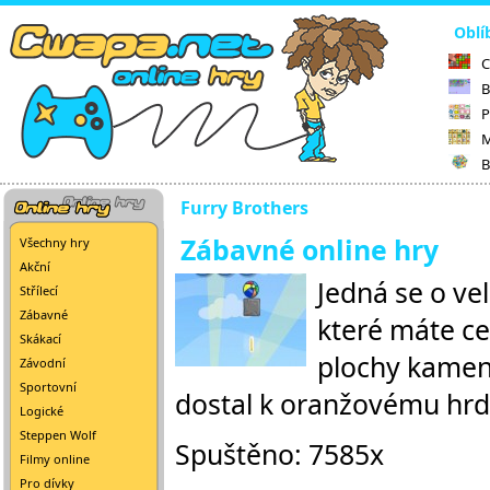
Oblí
C
B
P
M
B
Furry Brothers
Zábavné online hry
Všechny hry
Akční
Jedná se o ve
Střílecí
Zábavné
které máte ce
Skákací
plochy kamenn
Závodní
Sportovní
dostal k oranžovému hrdi
Logické
Steppen Wolf
Spuštěno: 7585x
Filmy online
Pro dívky