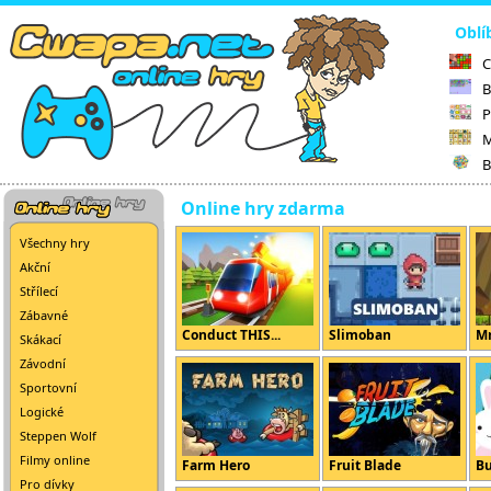
Oblí
C
B
P
M
B
Online hry zdarma
Všechny hry
Akční
Střílecí
Zábavné
Conduct THIS...
Slimoban
Mr
Skákací
Závodní
Sportovní
Logické
Steppen Wolf
Filmy online
Farm Hero
Fruit Blade
B
Pro dívky