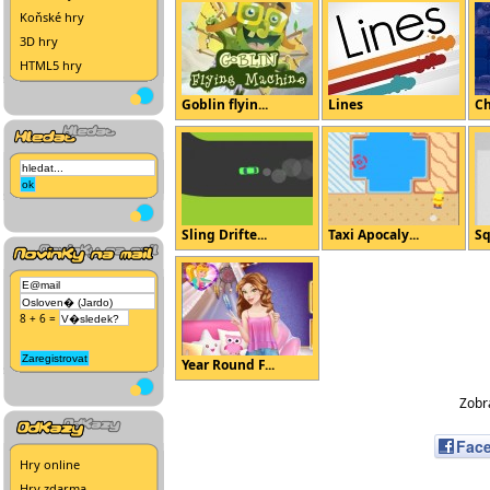
Koňské hry
3D hry
HTML5 hry
Goblin flyin...
Lines
Ch
Sling Drifte...
Taxi Apocaly...
Sq
8 + 6 =
Year Round F...
Zobra
Fac
Hry online
Hry zdarma