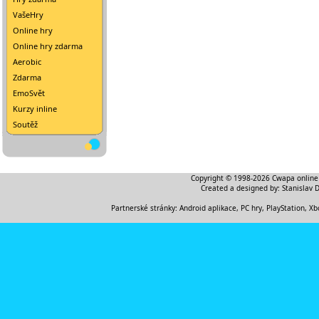
VašeHry
Online hry
Online hry zdarma
Aerobic
Zdarma
EmoSvět
Kurzy inline
Soutěž
Copyright © 1998-2026
Cwapa online
Created a designed by:
Stanislav 
Partnerské stránky:
Android aplikace
,
PC hry, PlayStation, Xb