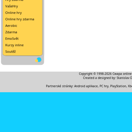
VašeHry
Online hry
Online hry zdarma
Aerobic
Zdarma
EmoSvět
Kurzy inline
Soutěž
Copyright © 1998-2026
Cwapa online
Created a designed by:
Stanislav 
Partnerské stránky:
Android aplikace
,
PC hry, PlayStation, Xb