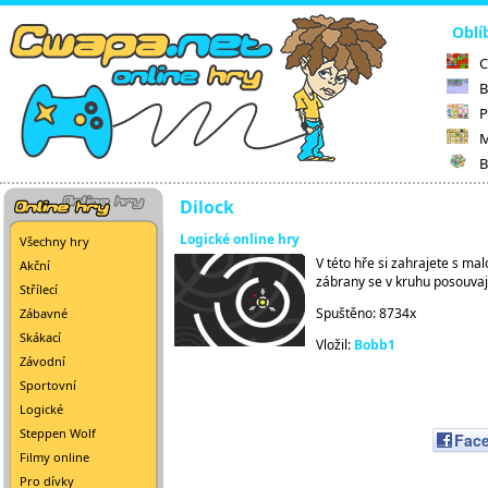
Oblí
C
B
P
M
B
Dilock
Logické online hry
Všechny hry
V této hře si zahrajete s ma
Akční
zábrany se v kruhu posouvají
Střílecí
Spuštěno: 8734x
Zábavné
Skákací
Vložil:
Bobb1
Závodní
Sportovní
Logické
Steppen Wolf
Fac
Filmy online
Pro dívky