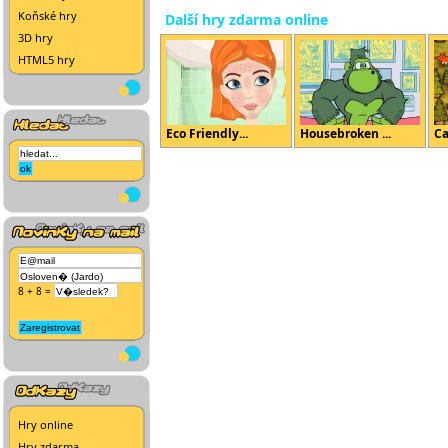
Koňské hry
Další hry zdarma online
3D hry
HTML5 hry
Eco Friendly...
Housebroken ...
Ca
8 + 8 =
Hry online
Hry zdarma