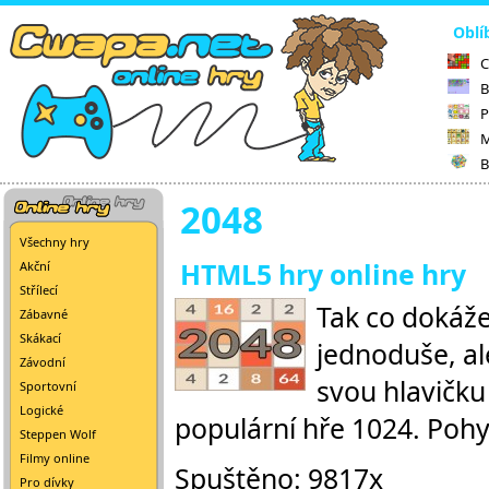
Oblí
C
B
P
M
B
2048
Všechny hry
HTML5 hry online hry
Akční
Střílecí
Tak co dokáže
Zábavné
Skákací
jednoduše, ale
Závodní
svou hlavičku 
Sportovní
Logické
populární hře 1024. Pohy
Steppen Wolf
Filmy online
Spuštěno: 9817x
Pro dívky