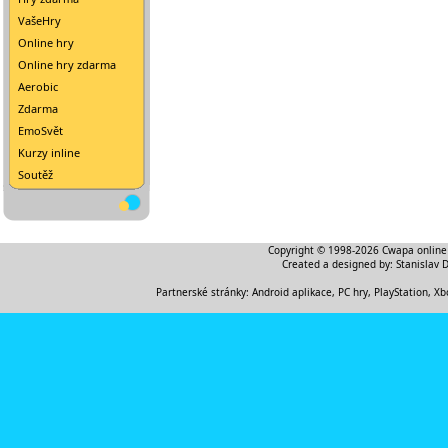
VašeHry
Online hry
Online hry zdarma
Aerobic
Zdarma
EmoSvět
Kurzy inline
Soutěž
Copyright © 1998-2026
Cwapa online
Created a designed by:
Stanislav 
Partnerské stránky:
Android aplikace
,
PC hry, PlayStation, Xb