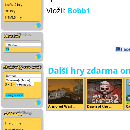
Koňské hry
Vložil:
Bobb1
3D hry
HTML5 hry
Fac
Další hry zdarma on
5 + 5 =
Armored Warf...
Dawn of the ...
Ca
Hry online
Hry zdarma