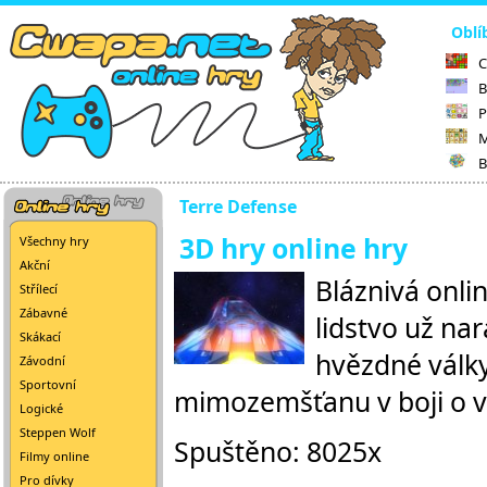
Oblí
C
B
P
M
B
Terre Defense
3D hry online hry
Všechny hry
Akční
Bláznivá onli
Střílecí
Zábavné
lidstvo už na
Skákací
hvězdné války
Závodní
Sportovní
mimozemšťanu v boji o v
Logické
Steppen Wolf
Spuštěno: 8025x
Filmy online
Pro dívky