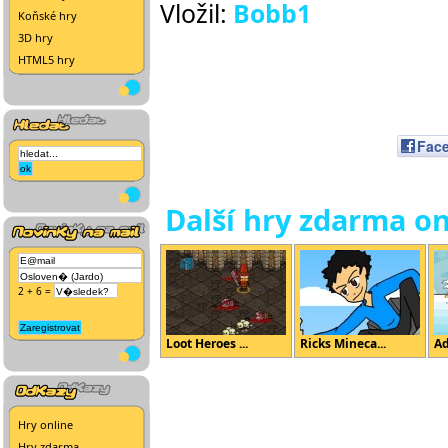
Vložil:
Bobb1
Koňské hry
3D hry
HTML5 hry
Fac
Další hry zdarma on
2 + 6 =
Loot Heroes ...
Ricks Mineca...
Ad
Hry online
Hry zdarma