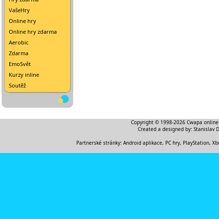
VašeHry
Online hry
Online hry zdarma
Aerobic
Zdarma
EmoSvět
Kurzy inline
Soutěž
Copyright © 1998-2026
Cwapa online
Created a designed by:
Stanislav 
Partnerské stránky:
Android aplikace
,
PC hry, PlayStation, Xb