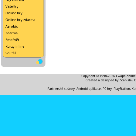
VašeHry
Online hry
Online hry zdarma
Aerobic
Zdarma
EmoSvět
Kurzy inline
Soutěž
Copyright © 1998-2026
Cwapa online
Created a designed by:
Stanislav 
Partnerské stránky:
Android aplikace
,
PC hry, PlayStation, Xb