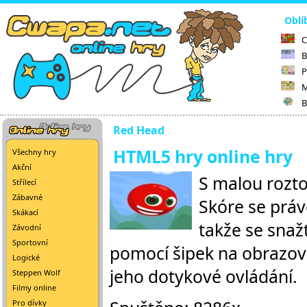
Oblí
C
B
P
M
B
Red Head
HTML5 hry online hry
Všechny hry
Akční
S malou rozto
Střílecí
Zábavné
Skóre se práv
Skákací
takže se snaž
Závodní
Sportovní
pomocí šipek na obrazovc
Logické
jeho dotykové ovládání.
Steppen Wolf
Filmy online
Pro dívky