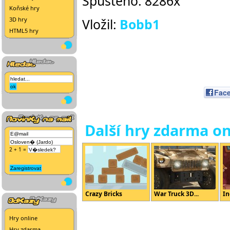
Spuštěno: 8286x
Koňské hry
3D hry
Vložil:
Bobb1
HTML5 hry
Fac
Další hry zdarma on
2 + 1 =
Crazy Bricks
War Truck 3D...
In
Hry online
Hry zdarma