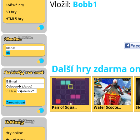
Vložil:
Bobb1
Koňské hry
3D hry
HTML5 hry
Fac
Další hry zdarma on
9 + 6 =
Pair of Squa...
Water Scoote...
Sl
Hry online
Hry zdarma