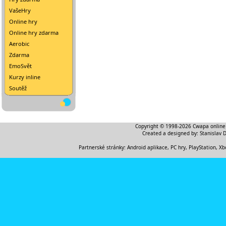
VašeHry
Online hry
Online hry zdarma
Aerobic
Zdarma
EmoSvět
Kurzy inline
Soutěž
Copyright © 1998-2026
Cwapa online
Created a designed by:
Stanislav 
Partnerské stránky:
Android aplikace
,
PC hry, PlayStation, Xb