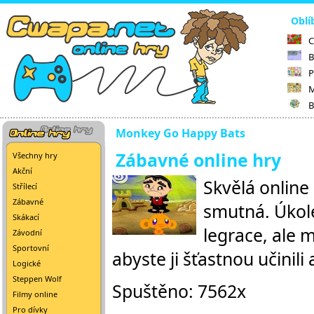
Oblí
C
B
P
M
B
Monkey Go Happy Bats
Zábavné online hry
Všechny hry
Akční
Skvělá online
Střílecí
Zábavné
smutná. Úkolem
Skákací
legrace, ale 
Závodní
Sportovní
abyste ji šťastnou učinili
Logické
Steppen Wolf
Spuštěno: 7562x
Filmy online
Pro dívky