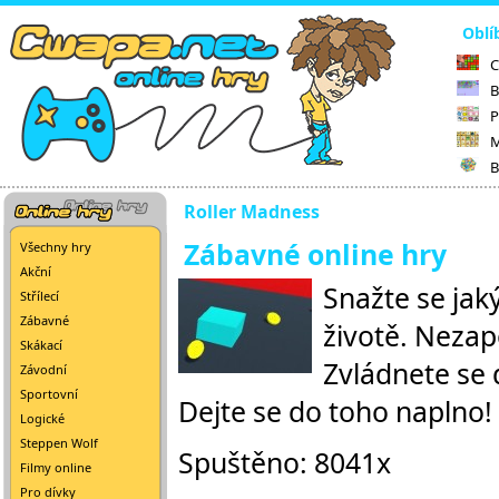
Oblí
C
B
P
M
B
Roller Madness
Zábavné online hry
Všechny hry
Akční
Snažte se jak
Střílecí
Zábavné
životě. Nezap
Skákací
Zvládnete se 
Závodní
Sportovní
Dejte se do toho naplno!
Logické
Steppen Wolf
Spuštěno: 8041x
Filmy online
Pro dívky