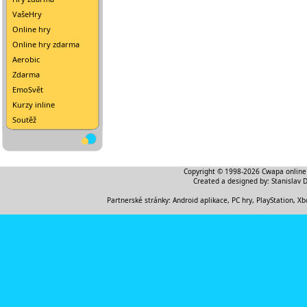
VašeHry
Online hry
Online hry zdarma
Aerobic
Zdarma
EmoSvět
Kurzy inline
Soutěž
Copyright © 1998-2026
Cwapa online
Created a designed by:
Stanislav 
Partnerské stránky:
Android aplikace
,
PC hry, PlayStation, Xb