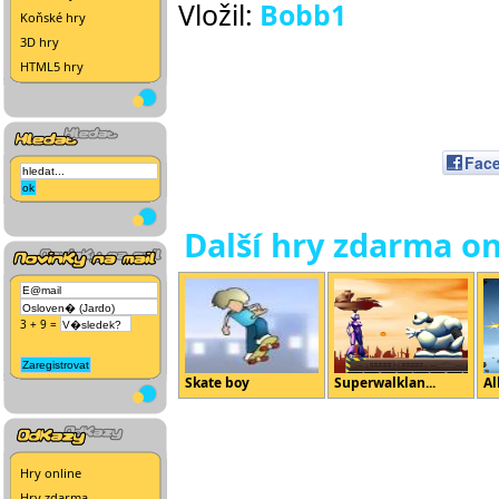
Vložil:
Bobb1
Koňské hry
3D hry
HTML5 hry
Fac
Další hry zdarma on
3 + 9 =
Skate boy
Superwalklan...
Al
Hry online
Hry zdarma