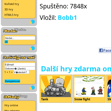
Spuštěno: 7848x
Koňské hry
3D hry
HTML5 hry
Vložil:
Bobb1
Fac
Další hry zdarma on
1 + 1 =
Tank
Snow fight
Sh
Hry online
Hry zdarma