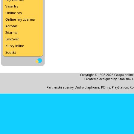
VašeHry
Online hry
Online hry zdarma
Aerobic
Zdarma
EmoSvět
Kurzy inline
Soutěž
Copyright © 1998-2026
Cwapa online
Created a designed by:
Stanislav 
Partnerské stránky:
Android aplikace
,
PC hry, PlayStation, Xb