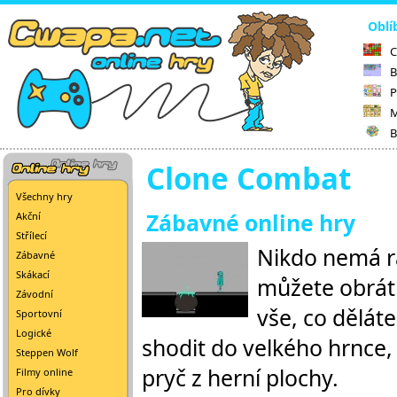
Oblí
C
B
P
M
B
Clone Combat
Všechny hry
Zábavné online hry
Akční
Střílecí
Nikdo nemá rá
Zábavné
Skákací
můžete obráti
Závodní
vše, co dělá
Sportovní
Logické
shodit do velkého hrnce,
Steppen Wolf
pryč z herní plochy.
Filmy online
Pro dívky