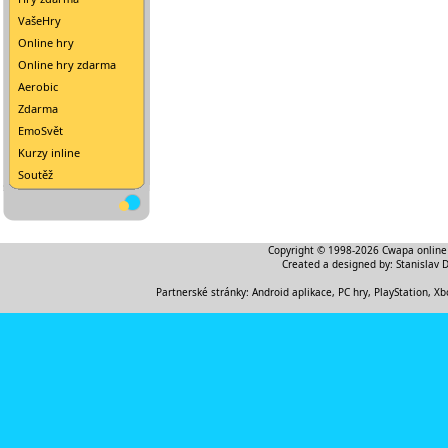
VašeHry
Online hry
Online hry zdarma
Aerobic
Zdarma
EmoSvět
Kurzy inline
Soutěž
Copyright © 1998-2026
Cwapa online
Created a designed by:
Stanislav 
Partnerské stránky:
Android aplikace
,
PC hry, PlayStation, Xb