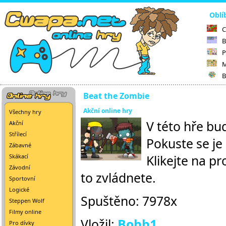
Oblí
C
B
P
M
B
Beat the Zombie
Akční online hry
Všechny hry
V této hře bu
Akční
Střílecí
Pokuste se je
Zábavné
Klikejte na pr
Skákací
Závodní
to zvládnete.
Sportovní
Logické
Spuštěno: 7978x
Steppen Wolf
Filmy online
Vložil:
Bobb1
Pro dívky