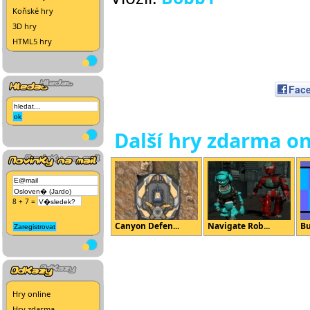
Koňské hry
3D hry
HTML5 hry
Fac
Další hry zdarma on
8 + 7 =
Canyon Defen...
Navigate Rob...
Bu
Hry online
Hry zdarma