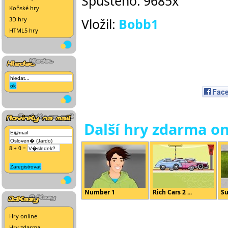
Spuštěno: 9685x
Koňské hry
3D hry
Vložil:
Bobb1
HTML5 hry
Fac
Další hry zdarma on
8 + 0 =
Number 1
Rich Cars 2 ...
Su
Hry online
Hry zdarma