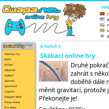
Oblí
C
B
P
M
B
G-Switch 2
Skákací online hry
Všechny hry
Akční
Druhé pokračo
Střílecí
Zábavné
zahrát s něko
Skákací
doběhli dále
Závodní
Sportovní
měnit gravitaci, protože 
Logické
Překonejte je!
Steppen Wolf
Filmy online
Pro dívky