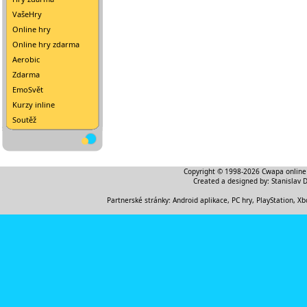
VašeHry
Online hry
Online hry zdarma
Aerobic
Zdarma
EmoSvět
Kurzy inline
Soutěž
Copyright © 1998-2026
Cwapa online
Created a designed by:
Stanislav 
Partnerské stránky:
Android aplikace
,
PC hry, PlayStation, Xb