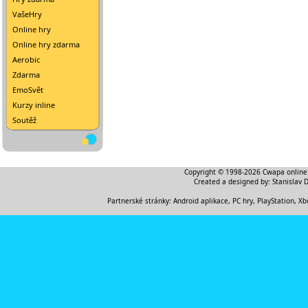
VašeHry
Online hry
Online hry zdarma
Aerobic
Zdarma
EmoSvět
Kurzy inline
Soutěž
Copyright © 1998-2026
Cwapa online
Created a designed by:
Stanislav 
Partnerské stránky:
Android aplikace
,
PC hry, PlayStation, Xb