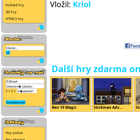
Vložil:
Kriol
Koňské hry
3D hry
HTML5 hry
Fac
Další hry zdarma on
2 + 2 =
Ben 10 Magic
Stickman Adv...
St
Hry online
Hry zdarma