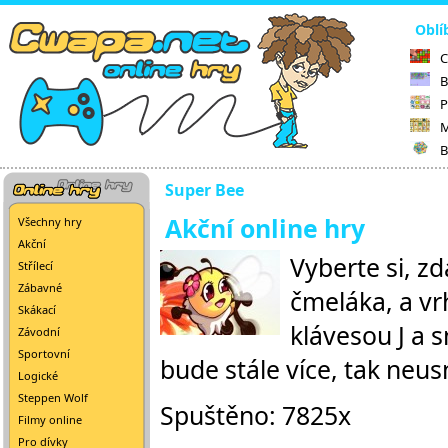
Oblí
C
B
P
M
B
Super Bee
Akční online hry
Všechny hry
Akční
Vyberte si, z
Střílecí
Zábavné
čmeláka, a vr
Skákací
klávesou J a s
Závodní
Sportovní
bude stále více, tak neus
Logické
Steppen Wolf
Spuštěno: 7825x
Filmy online
Pro dívky