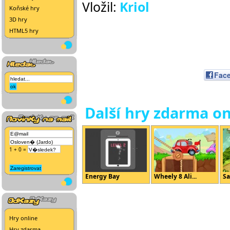
Vložil:
Kriol
Koňské hry
3D hry
HTML5 hry
Fac
Další hry zdarma on
1 + 0 =
Energy Bay
Wheely 8 Ali...
Sa
Hry online
Hry zdarma