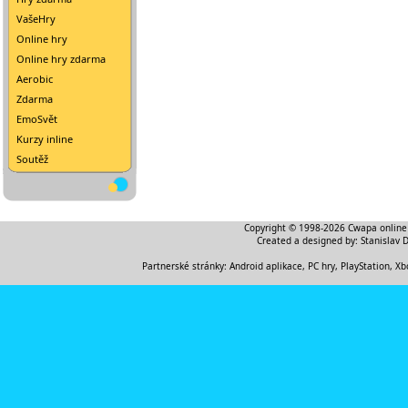
VašeHry
Online hry
Online hry zdarma
Aerobic
Zdarma
EmoSvět
Kurzy inline
Soutěž
Copyright © 1998-2026
Cwapa online
Created a designed by:
Stanislav 
Partnerské stránky:
Android aplikace
,
PC hry, PlayStation, Xb