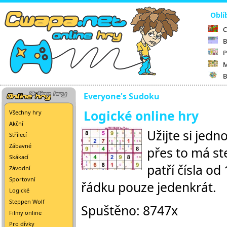
Oblí
C
B
P
M
B
Everyone's Sudoku
Logické online hry
Všechny hry
Akční
Užijte si jedn
Střílecí
Zábavné
přes to má st
Skákací
patří čísla od
Závodní
Sportovní
řádku pouze jedenkrát.
Logické
Steppen Wolf
Spuštěno: 8747x
Filmy online
Pro dívky