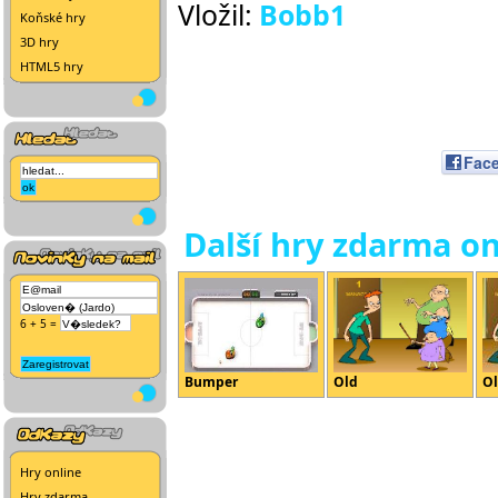
Vložil:
Bobb1
Koňské hry
3D hry
HTML5 hry
Fac
Další hry zdarma on
6 + 5 =
Bumper
Old
O
Hry online
Hry zdarma