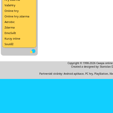
VašeHry
Online hry
Online hry zdarma
Aerobic
Zdarma
EmoSvět
Kurzy inline
Soutěž
Copyright © 1998-2026
Cwapa online
Created a designed by:
Stanislav 
Partnerské stránky:
Android aplikace
,
PC hry, PlayStation, Xb