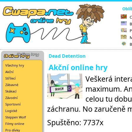
Oblí
C
B
P
M
B
Dead Detention
Akční online hry
Všechny hry
Akční
Veškerá inter
Střílecí
Zábavné
maximum. Ani
Skákací
celou tu dobu
Závodní
Sportovní
záchranu. No zaručeně mu
Logické
Steppen Wolf
Spuštěno: 7737x
Filmy online
Pro dívky